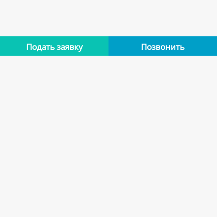
Подать заявку
Позвонить
Нет отзывов
Оставьте отзыв об этой квартире, если останавливались в
ней. Помогите другим сделать правильный выбор.
Оставить отзыв
Похожие варианты
Квартиры арендодателя