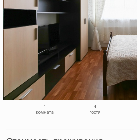
1
4
комната
гостя